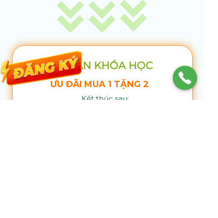
TƯ VẤN KHÓA HỌC
ƯU ĐÃI MUA 1 TẶNG 2
Kết thúc sau:
00
05
34
59
Họ và tên
Số điện thoại