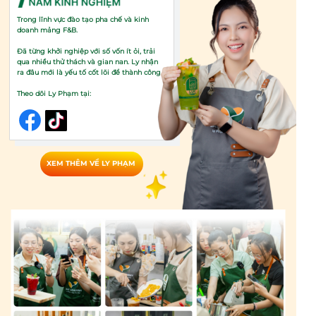
Trong lĩnh vực đào tạo pha chế và kinh
doanh mảng F&B.
Đã từng khởi nghiệp với số vốn ít ỏi, trải
qua nhiều thử thách và gian nan. Ly nhận
ra đâu mới là yếu tố cốt lõi để thành công
Theo dõi Ly Phạm tại:
XEM THÊM VỀ LY PHẠM