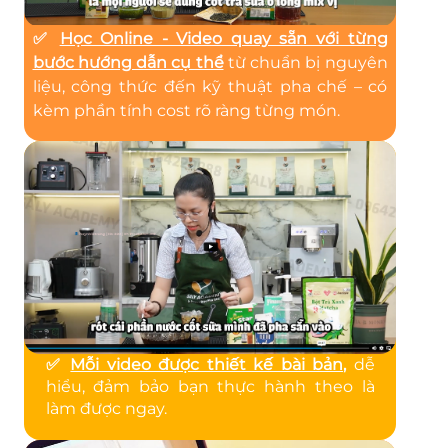
✅
Học Online - Video quay sẵn với từng
bước hướng dẫn cụ thể
từ chuẩn bị nguyên
liệu, công thức đến kỹ thuật pha chế – có
kèm phần tính cost rõ ràng từng món.
✅
Mỗi video được thiết kế bài bản
,
dễ
hiểu, đảm bảo bạn thực hành theo là
làm được ngay.