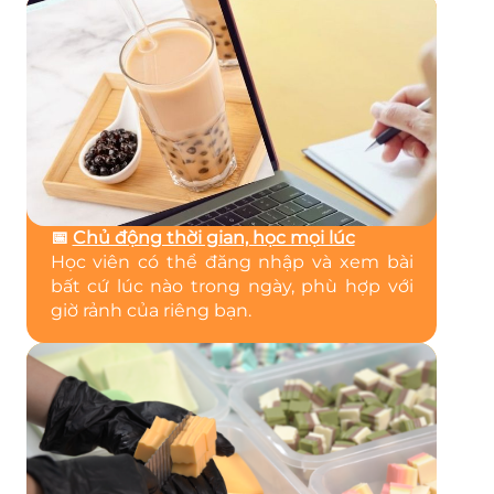
📅
Chủ động thời gian, học mọi lúc
Học viên có thể đăng nhập và xem bài
bất cứ lúc nào trong ngày, phù hợp với
giờ rảnh của riêng bạn.