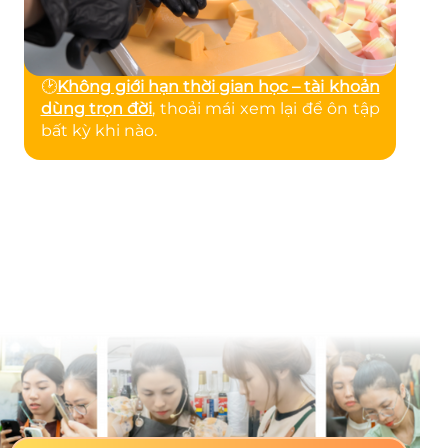
🕑
Không giới hạn thời gian học – tài khoản
dùng trọn đời
, thoải mái xem lại để ôn tập
bất kỳ khi nào.